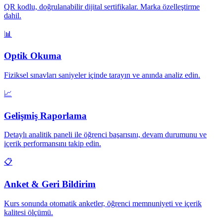
QR kodlu, doğrulanabilir dijital sertifikalar. Marka özelleştirme
dahil.
📊
Optik Okuma
Fiziksel sınavları saniyeler içinde tarayın ve anında analiz edin.
📈
Gelişmiş Raporlama
Detaylı analitik paneli ile öğrenci başarısını, devam durumunu ve
içerik performansını takip edin.
📋
Anket & Geri Bildirim
Kurs sonunda otomatik anketler, öğrenci memnuniyeti ve içerik
kalitesi ölçümü.