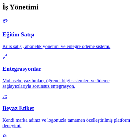
İş Yönetimi
💳
Eğitim Satışı
Kurs satışı, abonelik yönetimi ve entegre ödeme sistemi.
🔗
Entegrasyonlar
Muhasebe yazılımları, öğrenci bilgi sistemleri ve ödeme
sağlayıcılarıyla sorunsuz entegrasyon.
🎨
Beyaz Etiket
Kendi marka adınız ve logonuzla tamamen özelleştirilmiş platform
deneyimi.
⚙️