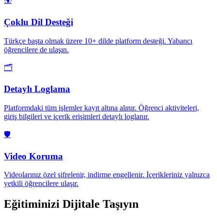
🌍
Çoklu Dil Desteği
Türkçe başta olmak üzere 10+ dilde platform desteği. Yabancı
öğrencilere de ulaşın.
🗂️
Detaylı Loglama
Platformdaki tüm işlemler kayıt altına alınır. Öğrenci aktiviteleri,
giriş bilgileri ve içerik erişimleri detaylı loglanır.
🛡️
Video Koruma
Videolarınız özel şifrelenir, indirme engellenir. İçerikleriniz yalnızca
yetkili öğrencilere ulaşır.
Eğitiminizi
Dijitale Taşıyın