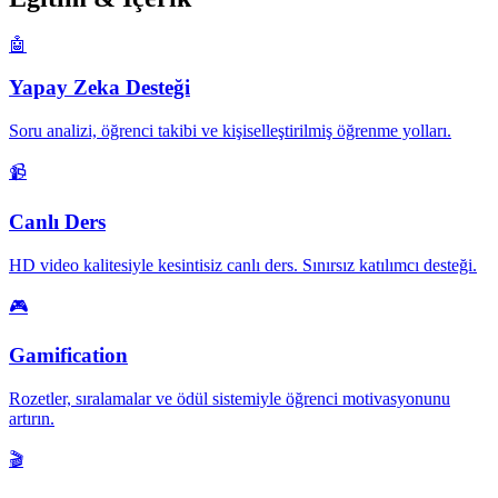
🤖
Yapay Zeka Desteği
Soru analizi, öğrenci takibi ve kişiselleştirilmiş öğrenme yolları.
📹
Canlı Ders
HD video kalitesiyle kesintisiz canlı ders. Sınırsız katılımcı desteği.
🎮
Gamification
Rozetler, sıralamalar ve ödül sistemiyle öğrenci motivasyonunu
artırın.
🎬